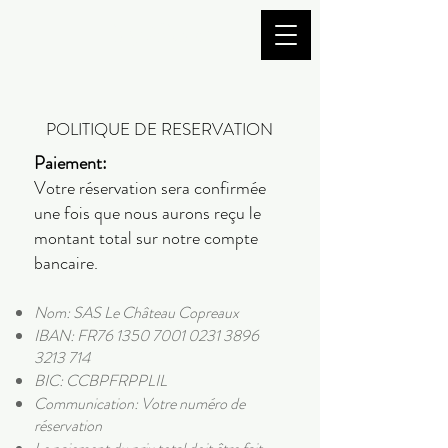
Tiny Michou
POLITIQUE DE RESERVATION
Paiement:
Votre réservation sera confirmée
une fois que nous aurons reçu le
montant total sur notre compte
bancaire.
Nom: SAS Le Château Copreaux
IBAN: FR76
1350 7001 0231 3896
3213 714
BIC: CCBPFRPPLIL
Communication: Votre numéro de
réservation