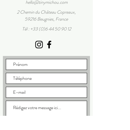
hello@tinymichou.com
2 Chemin du Château Copreaux,
59216 Beugnies, France
Tél :
+33 (0)6 44 50 90 12